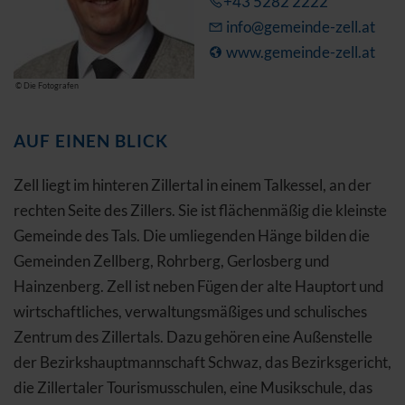
+43 5282 2222
info@gemeinde-zell.at
www.gemeinde-zell.at
© Die Fotografen
AUF EINEN BLICK
Zell liegt im hinteren Zillertal in einem Talkessel, an der
rechten Seite des Zillers. Sie ist flächenmäßig die kleinste
Gemeinde des Tals. Die umliegenden Hänge bilden die
Gemeinden Zellberg, Rohrberg, Gerlosberg und
Hainzenberg. Zell ist neben Fügen der alte Hauptort und
wirtschaftliches, verwaltungsmäßiges und schulisches
Zentrum des Zillertals. Dazu gehören eine Außenstelle
der Bezirkshauptmannschaft Schwaz, das Bezirksgericht,
die Zillertaler Tourismusschulen, eine Musikschule, das