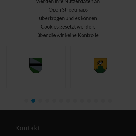
werden ihre Nutzerdaten an
Open Streetmaps
übertragen und es können
Cookies gesetzt werden,
über die wir keine Kontrolle
haben. Bitte laden Sie die
Seite nach Ihrer
Zustimmung neu!
Open Streetmaps
akzeptieren und
anzeigen
Kontakt