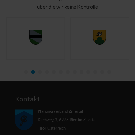
über die wir keine Kontrolle
haben. Bitte laden Sie die
Seite nach Ihrer
Zustimmung neu!
Open Streetmaps
akzeptieren und
anzeigen
Kontakt
Planungsverband Zillertal
Kirchweg 3, 6273 Ried im Zillertal
Tirol, Österreich