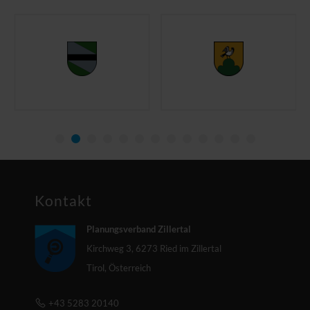
haben. Bitte laden Sie die
Seite nach Ihrer
Zustimmung neu!
Open Streetmaps
akzeptieren und
anzeigen
Kontakt
Planungsverband Zillertal
Kirchweg 3, 6273 Ried im Zillertal
Tirol, Österreich
+43 5283 20140