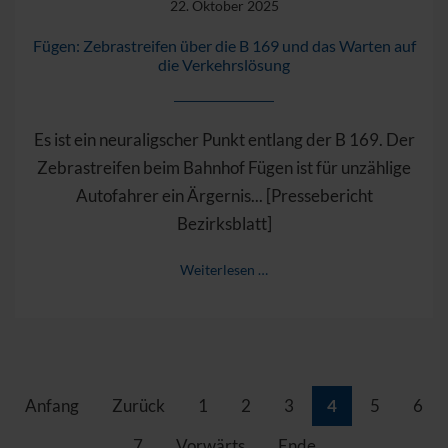
22. Oktober 2025
Fügen: Zebrastreifen über die B 169 und das Warten auf
die Verkehrslösung
Es ist ein neuraligscher Punkt entlang der B 169. Der
Zebrastreifen beim Bahnhof Fügen ist für unzählige
Autofahrer ein Ärgernis... [Pressebericht
Bezirksblatt]
Weiterlesen …
Anfang
Zurück
1
2
3
4
5
6
7
Vorwärts
Ende