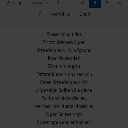
Anfang
Zurück
1
2
3
4
5
6
7
Vorwärts
Ende
Dieser Inhalt des
Drittanbieters Open
Streetmaps wird aufgrund
Ihrer fehlenden
Zustimmung zu
Drittanbieter-Inhalten von
Open Streetmaps nicht
angezeigt. Sollten Sie diese
Funktion akzeptieren,
werden ihre Nutzerdaten an
Open Streetmaps
übertragen und es können