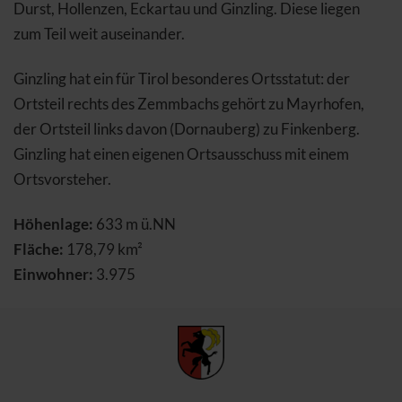
Durst, Hollenzen, Eckartau und Ginzling. Diese liegen
zum Teil weit auseinander.
Ginzling hat ein für Tirol besonderes Ortsstatut: der
Ortsteil rechts des Zemmbachs gehört zu Mayrhofen,
der Ortsteil links davon (Dornauberg) zu Finkenberg.
Ginzling hat einen eigenen Ortsausschuss mit einem
Ortsvorsteher.
Höhenlage:
633 m ü.NN
Fläche:
178,79 km²
Einwohner:
3.975