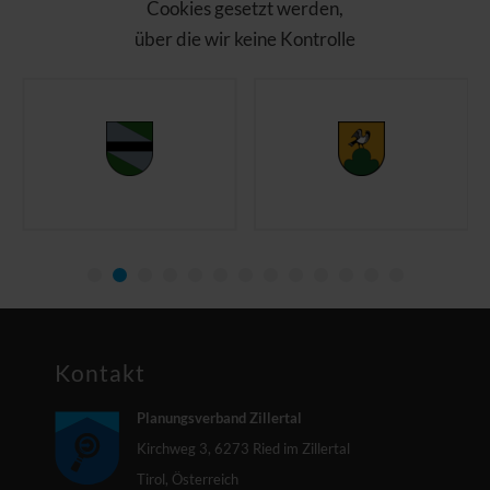
Cookies gesetzt werden,
über die wir keine Kontrolle
haben. Bitte laden Sie die
Seite nach Ihrer
Zustimmung neu!
Open Streetmaps
akzeptieren und
anzeigen
Kontakt
Planungsverband Zillertal
Kirchweg 3, 6273 Ried im Zillertal
Tirol, Österreich