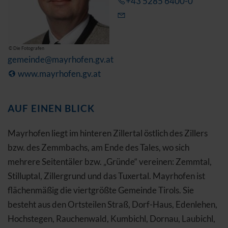
+43 5285 6400-0
© Die Fotografen
gemeinde@mayrhofen.gv.at
www.mayrhofen.gv.at
AUF EINEN BLICK
Mayrhofen liegt im hinteren Zillertal östlich des Zillers
bzw. des Zemmbachs, am Ende des Tales, wo sich
mehrere Seitentäler bzw. „Gründe“ vereinen: Zemmtal,
Stilluptal, Zillergrund und das Tuxertal. Mayrhofen ist
flächenmäßig die viertgrößte Gemeinde Tirols. Sie
besteht aus den Ortsteilen Straß, Dorf-Haus, Edenlehen,
Hochstegen, Rauchenwald, Kumbichl, Dornau, Laubichl,