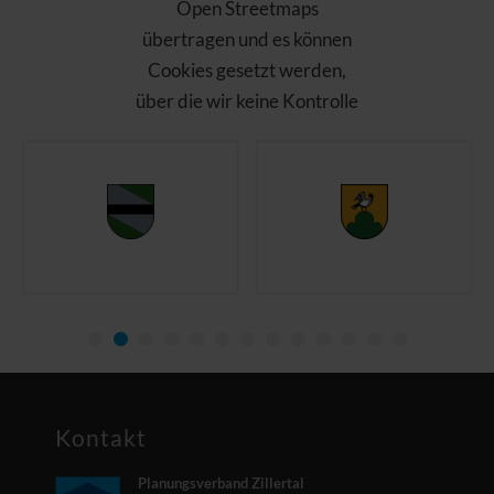
Open Streetmaps
übertragen und es können
Cookies gesetzt werden,
über die wir keine Kontrolle
haben. Bitte laden Sie die
Seite nach Ihrer
Zustimmung neu!
Open Streetmaps
akzeptieren und
anzeigen
Kontakt
Planungsverband Zillertal