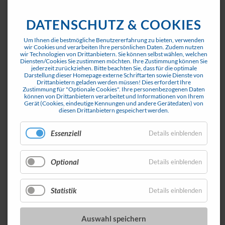
DATENSCHUTZ & COOKIES
Um Ihnen die bestmögliche Benutzererfahrung zu bieten, verwenden
wir Cookies und verarbeiten Ihre persönlichen Daten. Zudem nutzen
04. Dezember 2025
wir Technologien von Drittanbietern. Sie können selbst wählen, welchen
Diensten/Cookies Sie zustimmen möchten. Ihre Zustimmung können Sie
Schwarzbau empört
jederzeit zurückziehen.
Bitte beachten Sie, dass für die optimale
Darstellung dieser Homepage externe Schriftarten sowie Dienste von
Drittanbietern geladen werden müssen! Dies erfordert Ihre
Zustimmung für "Optionale Cookies".
Ihre personenbezogenen Daten
können von Drittanbietern verarbeitet und Informationen von Ihrem
Gerät (Cookies, eindeutige Kennungen und andere Gerätedaten) von
Uderner Plan zur Legalisierung eines Aussiedlerhofs
diesen Drittanbietern gespeichert werden.
sorgt politisch und bei der Caritas für Wirbel...
Essenziell
Details einblenden
[Pressebericht TT]
Weiterlesen …
Optional
Details einblenden
Statistik
Details einblenden
Auswahl speichern