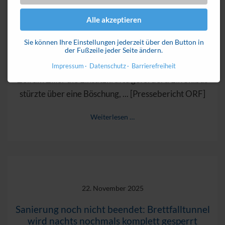
25. November 2025
Alle akzeptieren
Großübung im Zillertal: Busabsturz simuliert
Sie können Ihre Einstellungen jederzeit über den Button in
der Fußzeile jeder Seite ändern.
Ein spektakuläres Übungsszenario hat am Samstag in
Impressum
Datenschutz
Barrierefreiheit
Zell am Ziller die Einsatzkräfte gefordert. Ein Skibus
stürzte über eine Böschung, ... [Pressebericht ORF]
Weiterlesen …
22. November 2025
Sanierung noch nicht beendet: Brettfalltunnel
wird nachts nochmals komplett gesperrt