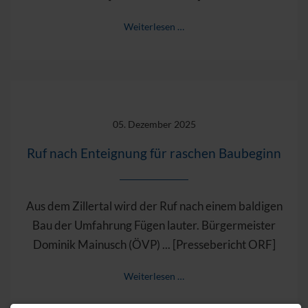
Weiterlesen …
05. Dezember 2025
Ruf nach Enteignung für raschen Baubeginn
Aus dem Zillertal wird der Ruf nach einem baldigen
Bau der Umfahrung Fügen lauter. Bürgermeister
Dominik Mainusch (ÖVP) ... [Pressebericht ORF]
Weiterlesen …