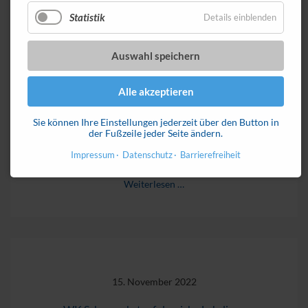
Statistik
Details einblenden
22. November 2022
E5-Gala 2022: Starker Auftritt der Schwazer
Auswahl speichern
Energiegemeinden
Alle akzeptieren
Starker Auftritt der Schwazer Energiegemeinden auf
Sie können Ihre Einstellungen jederzeit über den Button in
der diesjährigen e5-Gala... [Pressebericht
der Fußzeile jeder Seite ändern.
Bezirksblatt]
Impressum
Datenschutz
Barrierefreiheit
Weiterlesen …
15. November 2022