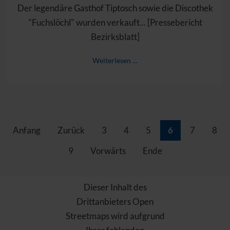
Der legendäre Gasthof Tiptosch sowie die Discothek
"Fuchslöchl" wurden verkauft... [Pressebericht
Bezirksblatt]
Weiterlesen …
Anfang
Zurück
3
4
5
6
7
8
9
Vorwärts
Ende
Dieser Inhalt des
Drittanbieters Open
Streetmaps wird aufgrund