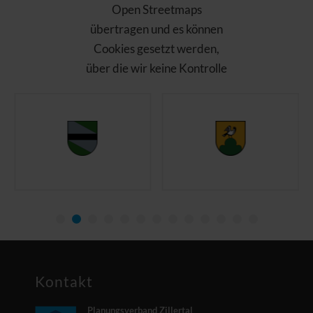
Open Streetmaps
übertragen und es können
Cookies gesetzt werden,
über die wir keine Kontrolle
haben. Bitte laden Sie die
Seite nach Ihrer
Zustimmung neu!
Open Streetmaps
akzeptieren und
anzeigen
Kontakt
Planungsverband Zillertal