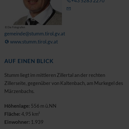
+43 5283 2270
© Die Fotografen
gemeinde@stumm.tirol.gv.at
www.stumm.tirol.gv.at
AUF EINEN BLICK
Stumm liegt im mittleren Zillertal an der rechten
Zillerseite, gegenüber von Kaltenbach, am Murkegel des
Märzenbachs.
Höhenlage:
556 m ü.NN
Fläche:
4,95 km²
Einwohner:
1.939