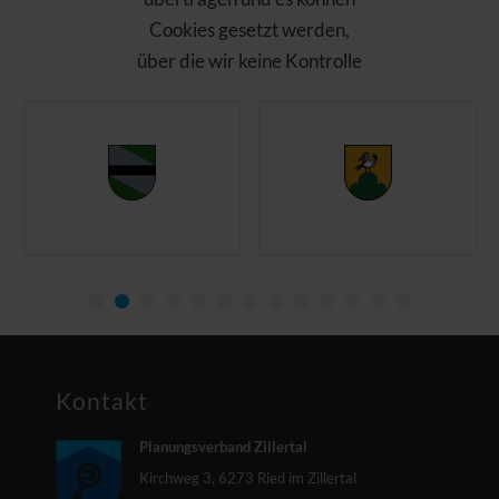
Cookies gesetzt werden,
über die wir keine Kontrolle
haben. Bitte laden Sie die
Seite nach Ihrer
Zustimmung neu!
Open Streetmaps
akzeptieren und
anzeigen
Kontakt
Planungsverband Zillertal
Kirchweg 3, 6273 Ried im Zillertal