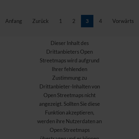
Anfang
Zurück
1
2
3
4
Vorwärts
Dieser Inhalt des
Drittanbieters Open
Streetmaps wird aufgrund
Ihrer fehlenden
Zustimmung zu
Drittanbieter-Inhalten von
Open Streetmaps nicht
angezeigt. Sollten Sie diese
Funktion akzeptieren,
werden ihre Nutzerdaten an
Open Streetmaps
übertragen und es können