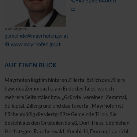
+43 5285 6400-0
© Die Fotografen
gemeinde@mayrhofen.gv.at
www.mayrhofen.gv.at
AUF EINEN BLICK
Mayrhofen liegt im hinteren Zillertal östlich des Zillers
bzw. des Zemmbachs, am Ende des Tales, wo sich
mehrere Seitentäler bzw. „Gründe“ vereinen: Zemmtal,
Stilluptal, Zillergrund und das Tuxertal. Mayrhofen ist
flächenmäßig die viertgrößte Gemeinde Tirols. Sie
besteht aus den Ortsteilen Straß, Dorf-Haus, Edenlehen,
Hochstegen, Rauchenwald, Kumbichl, Dornau, Laubichl,