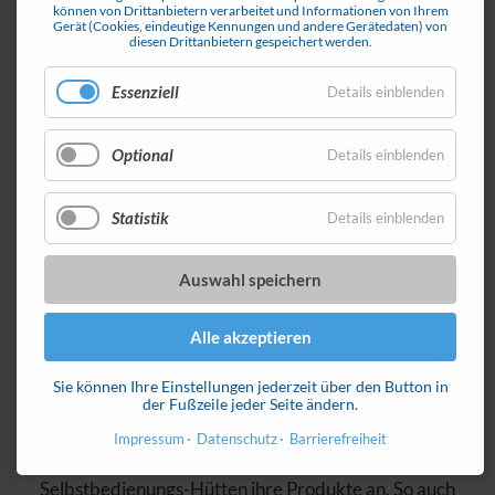
können von Drittanbietern verarbeitet und Informationen von Ihrem
Gerät (Cookies, eindeutige Kennungen und andere Gerätedaten) von
diesen Drittanbietern gespeichert werden.
Im März hat ein Felsbrocken große Schäden auf der
Zillertalstraße bei Ginzling (Bezirk Schwaz)
Essenziell
Details einblenden
verursacht... [Pressebericht ORF]
Optional
Details einblenden
Weiterlesen …
Statistik
Details einblenden
Auswahl speichern
21. April 2021
Alle akzeptieren
Rund um die Uhr beim Bauern in Mayrhofen einkaufen
Sie können Ihre Einstellungen jederzeit über den Button in
der Fußzeile jeder Seite ändern.
Impressum
Datenschutz
Barrierefreiheit
Immer mehr Bauern bieten ab Hof in kleinen
Selbstbedienungs-Hütten ihre Produkte an. So auch