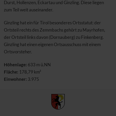
Durst, Hollenzen, Eckartau und Ginzling. Diese liegen
zum Teil weit auseinander.
Ginzling hat ein für Tirol besonderes Ortsstatut: der
Ortsteil rechts des Zemmbachs gehört zu Mayrhofen,
der Ortsteil links davon (Dornauberg) zu Finkenberg.
Ginzling hat einen eigenen Ortsausschuss mit einem
Ortsvorsteher.
Höhenlage:
633 m ü.NN
Fläche:
178,79 km²
Einwohner:
3.975